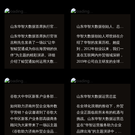
企业高效拓展海外市场增添新的助力。
山东华智大数据首席执行官——张吉刚先生
山东华智大数据创始人、总经理——邓世娟女士
山东华智大数据首席执行官张
华智大数据创始人邓世娟在介
吉刚先生发表了一场以“让华
绍了华智的发展历程。她提
智鲸贸通成为你出海营销的伙
到，2012年创业以来，我们一
伴”为主题的精彩演讲。详细
直在互联网内外贸领域深耕，
介绍了鲸贸通如何运用大数
2019年公司自主研发的全球商
据、人工智能等技术，外贸企
务沟通营销系统Italkin上线，
业能够更加精准地定位目标客
帮助企业中文和全球语言无障
户群体，有效提升询盘转化
碍沟通，对话式的获客订单转
率，同时降低运营成本提升整
化、销售语言标准化，以及通
体竞争力。携手华智共同开创
过我们的华智鲸贸通系统，如
谷歌大中华区新客户业务部高级商务顾问
山东华智大数据运营总监
外贸出海营销的新篇章。
何让外贸销售及老板轻松做全
球外贸。
如何助力济南外贸企业海外数
在全球化浪潮的推动下，外贸
宇营销？会议邀请到了谷歌大
企业正面临前所未有的机遇与
中华区新客户业务部高级商务
挑战。山东华智大数据运营总
顾问为大家带来了一场以主题
监在“华智运营服务助力企业
《谷歌助力济南外贸企业品牌
品牌出海”的主题演讲中，以