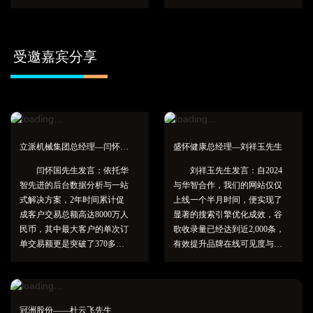
出海》的精彩分享，解答了大
生动鲜活的客户案例为核心，
家较为关注的问题，并通过实
深入介绍了华智运营团队如何
际案例与数据分析，生动展现
以高效、专业、创新的姿态，
了谷歌如何通过其强大的技术
助力企业品牌成功出海，为客
受邀嘉宾分享
实力、精准的广告投放机制以
户创造更大化价值。
及全球化的市场洞察能力，为
外贸企业量身定制品牌推广与
获客解决方案。
立派机械集团总经理—闫怀国先生
盛怀健康总经理—刘祥玉先生
闫怀国先生发言：依托华
刘祥玉先生发言：自2024
智先进的后台数据分析与一站
与华智合作，我们的网站仅仅
式解决方案，2年时间累计促
上线一个半月时间，便实现了
成客户交易总额高达8000万人
显著的搜索引擎优化成效，谷
民币，其中最大客户的单次订
歌收录量已经达到近2,000条，
单交易额更是突破了370多万
有效提升品牌在线可见度与潜
人民币。与华智的深度合作体
在客户的触达率。每周平均吸
验，深刻印证了华智投产比之
引约6个高质量的询盘，首单
高，已远超传统计算范畴所能
仅仅用了34天，复购率处于极
衡量，一次性的投入后，能够
高水平，几乎所有成交客户均
冠洲股份——杜云飞先生