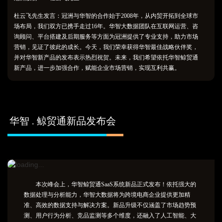
持续进行流量增长，实现长期
表现出再次购买意向。双方也
的价值释放与循环。
建立了彼此共同的成长，这个
杜云飞先生发言：冠洲与华智的合作始于2008年，从内贸开拓到全球市
团队我可以很负责任的讲：运
场布局，我们双方已携手走过16年。华智大数据团队在互联网运营、咨
营很专业，服务很到位，是我
询顾问、平台搭建及后期服务等方面为冠洲提供了专业支持，助力市场
们非常尊敬和信赖的战略合作
营销，见证了彼此的成长。今天，我们荣幸获得华智最佳战略伙伴奖，
伙伴！“
并对华智新产品的发布表示热烈祝贺。未来，我们希望依托华智鲸贸通
新产品，进一步加强合作，赋能企业市场营销，实现互利共赢。
华智 . 鲸贸通新品发布会
本次峰会上，华智鲸贸通SaaS系统新品正式发布！依托强大的
数据处理与分析能力，华智大数据将为跨境电商企业提供更加精
准、高效的数据支持与解决方案。新品升级不仅涵盖了市场趋势预
测、用户行为分析、竞品监测等多个维度，还融入了人工智能、大