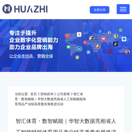
免费试用
当前位置 :
首页
营销咨询
公司新闻
智汇体
育・数智赋能｜华智大数据亮相省人工智能赋能体
育用品产业链高质量发展推进活动
智汇体育・数智赋能｜华智大数据亮相省人