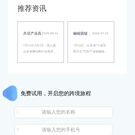
推荐资讯
共话产业高
融链固链，
2026-08-10
2026-07-25
质量发展|华
赋能高质发
7月31日-8月2日，第八届
7月16日，山东省“十链百
智大数据协
展—山东省
山东省钢结构行业高质量
群万企”汽车产业链融链固
发展技术交流会暨山东省
链对接交流会成功举办，
办第八届山
“十链百群
钢结构行业协会二届四次
130余家相关企业、及科研
东省钢结构
万企”汽车
会员代表大会在青岛隆重
机构齐聚，开展供需对接
举行。作为本次大会的协
交流。华智大数据销售总
行业高质量
产业链融链
办单位，山东华智大数据
监郭郡受邀做主题演讲，
发展技术交
固链对接交
深度参与盛会，与众多行
为山东汽配企业指明迭代
免费试用，开启您的跨境旅程
业专家、学者及企业代表
方向。…
流会
流活动成功
齐聚一堂，围绕钢结构行
举办
业"绿色化、…