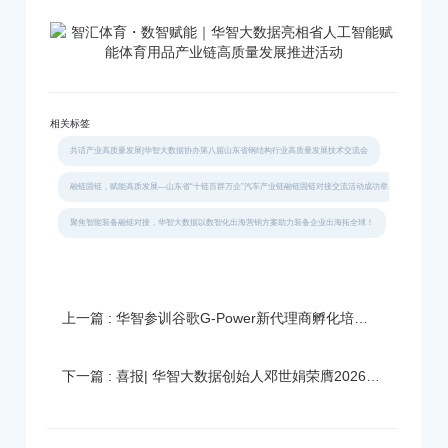
相关标签
共话产业高质量发展|华智大数据协办第八届山东省钢结构行业高质量发展技术交流会
融链固链，赋能高质发展—山东省“十链百群万企”汽车产业链融链固链对接交流活动成功举办
聚焦智能装备融链对接，华智大数据以数智化出海营销方案助力装备企业出海拓全球！
上一篇 : 华智参训谷歌G-Power新代理商孵化培训｜深耕谷歌广告生态，以专业赋能客户增长
下一篇 : 喜报| 华智大数据创始人邓世娟荣膺2026山东跨境电商交易会推荐官！