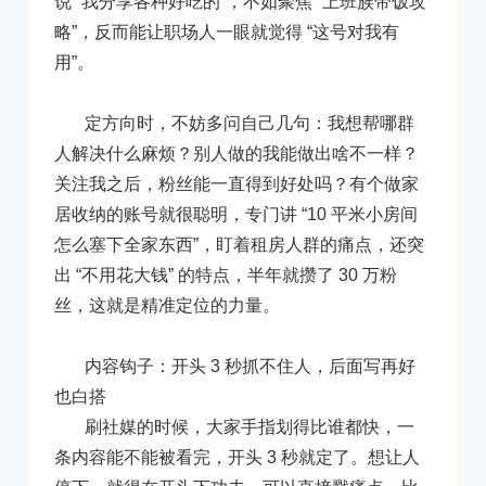
说 “我分享各种好吃的”，不如聚焦 “上班族带饭攻
略”，反而能让职场人一眼就觉得 “这号对我有
用”。
定方向时，不妨多问自己几句：我想帮哪群
人解决什么麻烦？别人做的我能做出啥不一样？
关注我之后，粉丝能一直得到好处吗？有个做家
居收纳的账号就很聪明，专门讲 “10 平米小房间
怎么塞下全家东西”，盯着租房人群的痛点，还突
出 “不用花大钱” 的特点，半年就攒了 30 万粉
丝，这就是精准定位的力量。
内容钩子：开头 3 秒抓不住人，后面写再好
也白搭
刷社媒的时候，大家手指划得比谁都快，一
条内容能不能被看完，开头 3 秒就定了。想让人