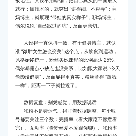
被记住。人设不用瞎编，把自己真实的一面放大
就行：懂技术的，就突出 “讲得细、不糊弄”；宝
妈博主，就展现 “带娃的真实样子”；职场博主，
偶尔说说 “自己踩过的坑”，反而更亲切。
人设得一直保持一致。有个健身博主，就认
准 “微胖女生怎么变美” 这个点，从饮食到运动，
风格始终统一，粉丝买她课程的比例高达 25%。
偶尔暴露点小缺点也没关系，比如跟大家说 “今天
偷懒没健身”，反而显得更真实，粉丝觉得 “跟我
一样”，距离一下子就拉近了。
数据复盘：别凭感觉，用数据说话
涨粉不是碰运气，得盯着数据调整。每个账
号都要关注三个数：完播率（看大家愿不愿意看
完）、互动率（看粉丝爱不爱跟你聊）、涨粉率