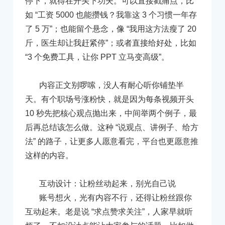
停下，就得在开头下功夫。可以直接戳痛点，比
如 “工资 5000 也能攒钱？我靠这 3 个习惯一年存
了 5 万”；也能留个悬念，像 “我用这方法瘦了 20
斤，医生却让我赶紧停”；或者直接给好处，比如
“3 个免费工具，让你 PPT 立马变高级”。
内容正文别啰嗦，没人有耐心听你铺垫半
天。有个职场号涨粉快，就是因为每条视频开头
10 秒先把核心观点抛出来，中间举两个例子，最
后再总结该怎么做。这种 “说观点、讲例子、给方
法” 的路子，让更多人愿意看完，平台也更愿意推
这样的内容。
互动设计：让粉丝动起来，别光自己说
账号想火，光有内容不行，还得让粉丝跟你
互动起来。老是说 “求点赞求关注”，人家早就听