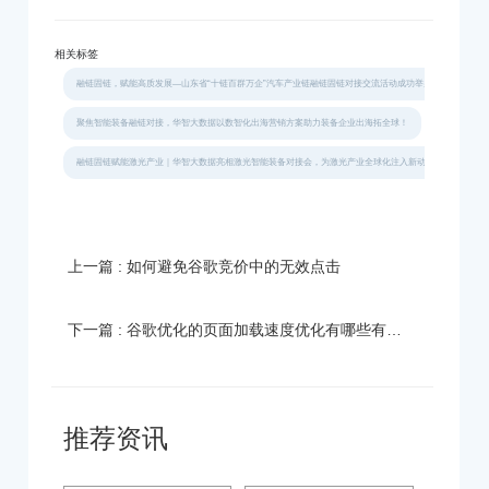
相关标签
融链固链，赋能高质发展—山东省“十链百群万企”汽车产业链融链固链对接交流活动成功举办
聚焦智能装备融链对接，华智大数据以数智化出海营销方案助力装备企业出海拓全球！
融链固链赋能激光产业｜华智大数据亮相激光智能装备对接会，为激光产业全球化注入新动能！
上一篇 : 如何避免谷歌竞价中的无效点击
下一篇 : 谷歌优化的页面加载速度优化有哪些有效方法？
推荐资讯