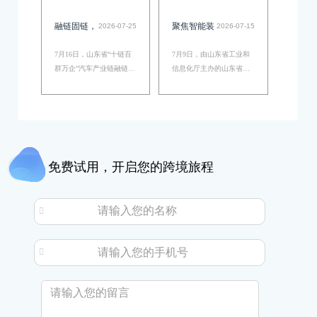
融链固链，
聚焦智能装
2026-07-25
2026-07-15
赋能高质发
备融链对
7月16日，山东省“十链百
7月9日，由山东省工业和
展—山东省
接，华智大
群万企”汽车产业链融链固
信息化厅主办的山东省
链对接交流会成功举办，
“十链百群万企” 智能装备
“十链百群
数据以数智
130余家相关企业、及科研
制造产业链融链固链对接
万企”汽车
化出海营销
机构齐聚，开展供需对接
活动在菏泽圆满举办。本
交流。华智大数据销售总
次活动严格落实《山东省
产业链融链
方案助力装
监郭郡受邀做主题演讲，
“十链百群万企” 融链固链
固链对接交
备企业出海
为山东汽配企业指明迭代
三年行动计划（2024-2026
免费试用，开启您的跨境旅程
方向。…
年）》工作部署，汇聚链
流活动成功
拓全球！
主企业、…
举办