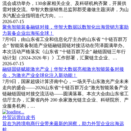
流会成功举办，130余家相关企业、及科研机构齐聚，开展供
需对接交流。华智大数据销售总监郭郡受邀做主题演讲，为山
东汽配企业指明迭代方向。…
2026-07-15
聚焦智能装备融链对接，华智大数据以数智化出海营销方案助
力装备企业出海拓全球！
7月9日，由山东省工业和信息化厅主办的山东省 “十链百群万
企” 智能装备制造产业链融链固链对接活动在菏泽圆满举办。
本次活动严格落实《山东省 “十链百群万企” 融链固链三年行
动计划（2024-2026 年）》工作部署，汇聚链主企业、…
2026-07-15
融链固链赋能激光产业｜华智大数据亮相激光智能装备对接
会，为激光产业全球化注入新动能！
7月9日，国家超级计算济南中心，一场关乎山东激光产业未来
走向的盛会——2026山东省“十链百群万企”激光智能装备产业
链融链固链对接交流活动——圆满落幕。本次大会由山东省工
信厅主办，汇聚省内外 200 余家激光链主企业、科研院所、产
业服务机构，…
外贸运营白皮书
旨在为跨境电商行业带来最新的洞察，助力外贸企业出海远
航。