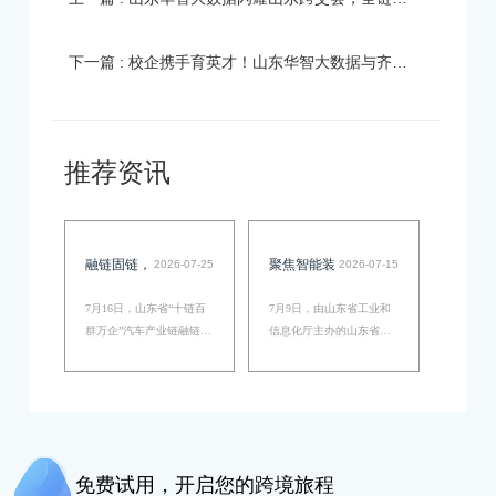
下一篇 : 校企携手育英才！山东华智大数据与齐鲁工业大学实践基地正式揭牌
推荐资讯
融链固链，
聚焦智能装
2026-07-25
2026-07-15
赋能高质发
备融链对
7月16日，山东省“十链百
7月9日，由山东省工业和
展—山东省
接，华智大
群万企”汽车产业链融链固
信息化厅主办的山东省
链对接交流会成功举办，
“十链百群万企” 智能装备
“十链百群
数据以数智
130余家相关企业、及科研
制造产业链融链固链对接
万企”汽车
化出海营销
机构齐聚，开展供需对接
活动在菏泽圆满举办。本
交流。华智大数据销售总
次活动严格落实《山东省
产业链融链
方案助力装
监郭郡受邀做主题演讲，
“十链百群万企” 融链固链
固链对接交
备企业出海
为山东汽配企业指明迭代
三年行动计划（2024-2026
免费试用，开启您的跨境旅程
方向。…
年）》工作部署，汇聚链