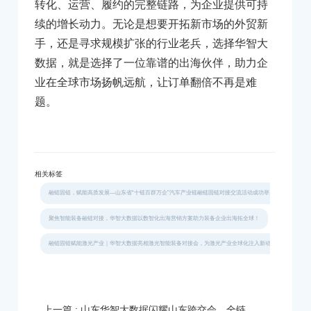
转化、运营、履约的完整链路，为企业提供可持
续的增长动力。无论是想要开拓新市场的外贸新
手，还是寻求规模扩张的行业老兵，选择华智大
数据，就是选择了一位靠谱的出海伙伴，助力企
业在全球市场扬帆远航，让订单翻倍不再是难
题。
相关标签
融链固链，赋能高质发展—山东省“十链百群万企”汽车产业链融链固链对接交流活动成功举办
聚焦智能装备融链对接，华智大数据以数智化出海营销方案助力装备企业出海拓全球！
融链固链赋能激光产业｜华智大数据亮相激光智能装备对接会，为激光产业全球化注入新动能！
上一篇 : 山东华智大数据闪耀山东跨交会，全链路解决方案引爆展会热潮！