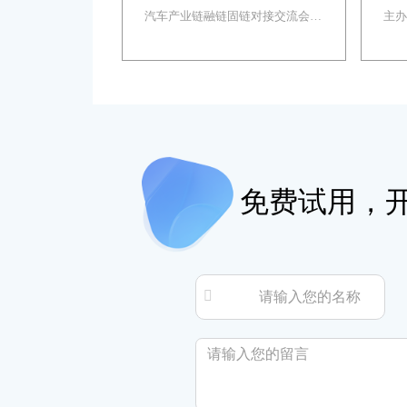
汽车产业链融链固链对接交流会成
主办
动成功举办
球
功举办，130余家相关企业、及科
能
研机构齐聚，开展供需对接交流。
动
华智大数据销售总监郭郡受邀做主
落实
题演讲，为山东汽配企业指明迭代
链固
方向。…
年
…
免费试用，