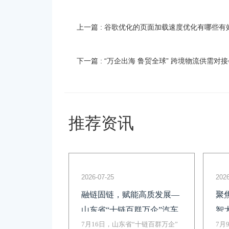
上一篇 : 谷歌优化的页面加载速度优化有哪些有
下一篇 : “万企出海 鲁贸全球” 跨境物流供需
推荐资讯
2026-07-25
2026
融链固链，赋能高质发展—
聚
山东省“十链百群万企”汽车
智
产业链融链固链对接交流活
7月16日，山东省“十链百群万企”
方
7月