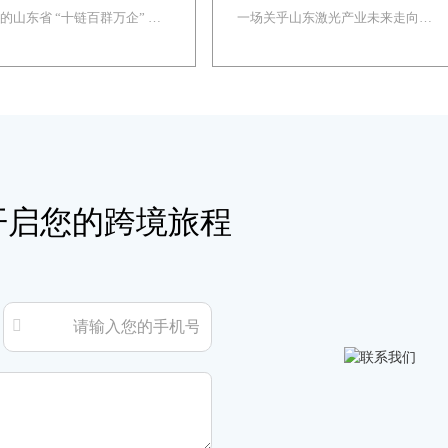
的山东省 “十链百群万企” 智
一场关乎山东激光产业未来走向的
！
注入新动能！
装备制造产业链融链固链对接活
盛会——2026山东省“十链百群万
在菏泽圆满举办。本次活动严格
企”激光智能装备产业链融链固链
《山东省 “十链百群万企” 融
对接交流活动——圆满落幕。本次
链三年行动计划（2024-2026
大会由山东省工信厅主办，汇聚省
）》工作部署，汇聚链主企业、
内外 200 余家激光链主企业、科研
院所、产业服务机构，…
开启您的跨境旅程