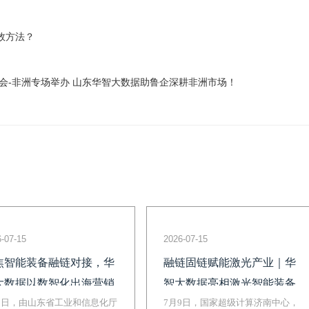
效方法？
对接会-非洲专场举办 山东华智大数据助鲁企深耕非洲市场！
-07-15
2026-07-15
焦智能装备融链对接，华
融链固链赋能激光产业｜华
大数据以数智化出海营销
智大数据亮相激光智能装备
案助力装备企业出海拓全
9日，由山东省工业和信息化厅
对接会，为激光产业全球化
7月9日，国家超级计算济南中心，