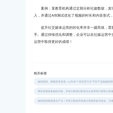
案例：某教育机构通过定期分析社媒数据，发
入，并通过A/B测试优化了视频的时长和内容形式
提升社交媒体运营的转化率并非一蹴而就，需
手。通过持续优化和调整，企业可以在社媒运营中
运营中取得更好的成绩！
相关标签
融链固链，赋能高质发展—山东省“十链百群万企”汽车产业链融链
聚焦智能装备融链对接，华智大数据以数智化出海营销方案助力装
融链固链赋能激光产业｜华智大数据亮相激光智能装备对接会，为